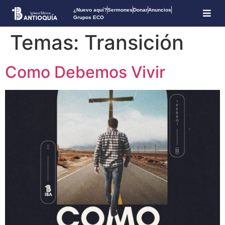
¿Nuevo aquí?
Sermones
Donar
Anuncios
Grupos ECO
Temas:
Transición
Como Debemos Vivir