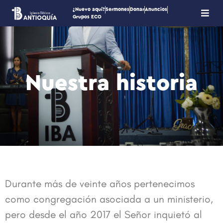
¿Nuevo aquí?
Sermones
Donar
Anuncios
Grupos ECO
Nuestra historia
Durante más de veinte años pertenecimos
como congregación asociada a un ministerio,
pero desde el año 2017 el Señor inquietó al