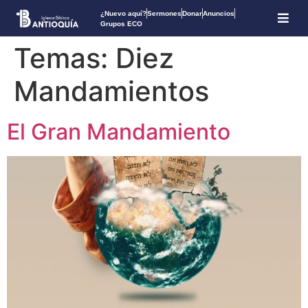
¿Nuevo aquí?
Sermones
Donar
Anuncios
Grupos ECO
Temas:
Diez
Mandamientos
El Gran Mandamiento