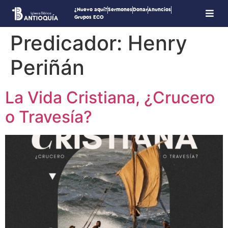
¿Nuevo aquí?
Sermones
Donar
Anuncios
Grupos ECO
Predicador:
Henry
Periñán
La Vida Cristiana, ¿Crucero
o Travesía?